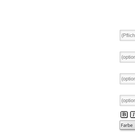
Name o
Ort:
E-Mail
Betreff