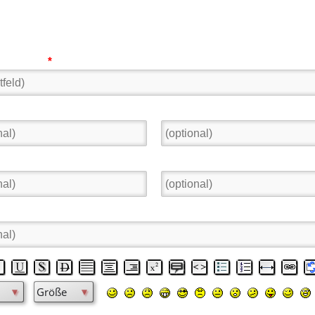
Neuen Eintrag veröffentlichen:
der Alias:
*
Land:
Homepage:
: