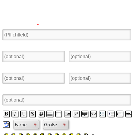
Neuen Eintrag veröffentlichen:
Name oder Alias:
*
Ort:
Land:
E-Mail
Homepage:
Betreff: