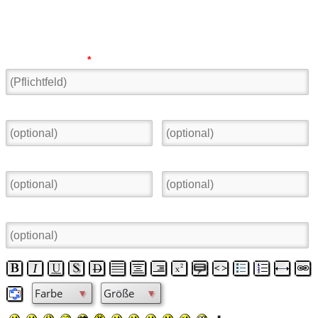
Neuen Eintrag veröffentlichen:
Name oder Alias:
*
Ort:
Land:
E-Mail
Homepage:
Betreff: