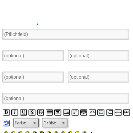
Neuen Eintrag veröffentlichen:
Name oder Alias:
*
Ort:
Land:
E-Mail
Homepage:
Betreff: